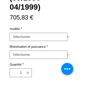
04/1999)
Prix
705,83 €
modéle
*
Motorisation et puissance
*
Quantité
*
Ajouter au panier
Livraison sous 24 à 48h
si le kit est
disponible en stock