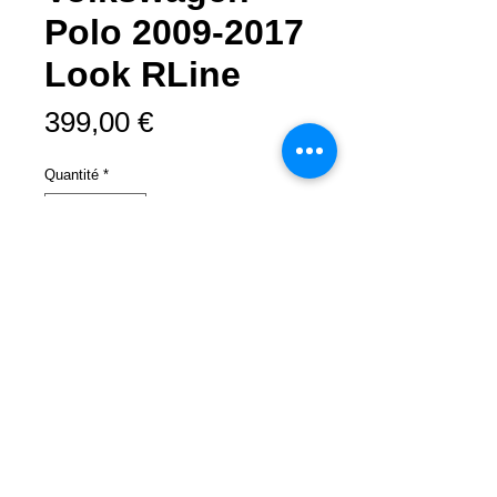
Polo 2009-2017
Look RLine
Prix
399,00 €
Quantité
*
Ajouter au panier
Pare-choc avant pour Volkswagen
Polo 2009-2017 Look RLine.
Plug and play.
Fabriqué en plastique ABS.
Est fournit avec les grillages,
comme sur l'image.