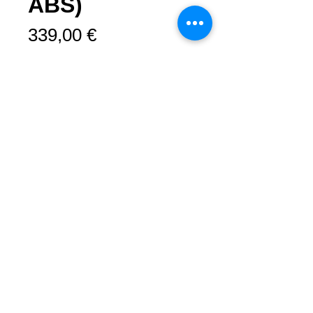
ABS)
Prix
339,00 €
Rupture de stock
Pour BMW e46 dans un style sportif.
Le poids de l'ensemble est de 5 kg
contre 12 kg en standard
Kit d'installation complet :
2x parties avant
2x pièces arrière
Mentions légales
Conditions générales de vente
Sangle
Moyen de paiement
Configurer les cookies
Matière:
-plastique ABS
Délai de livraison
: 21 jours