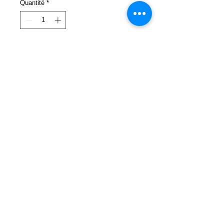
Quantité
*
Ajouter au panier
Ce becquet avant de haute qualité
confère au véhicule une allure
sportive.
Il se fixe aux points de fixation
d'origine.
Il est fabriqué en plastique
incassable et résistant aux chocs,
Mentions légales
Conditions générales de vente
pouvant être peint.
Moyen de paiement
Configurer les cookies
Matériau : plastique ABS
Résistant aux chocs et
incassable
montage facile