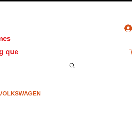
 mes
ng que
VOLKSWAGEN