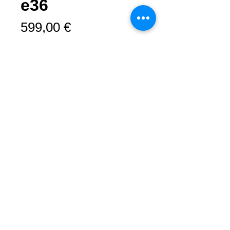
e36
Prix
599,00 €
Rupture de stock
Kit aéro BMW e36 de style japonais.
La composition comprend :
Lèvre de pare-chocs avant (3
éléments)
2 Jupes latérales (4 éléments)
Lèvre de pare-chocs arrière (3
Mentions légales
Conditions générales de vente
éléments)
Moyen de paiement
Configurer les cookies
Matière:
-Plastique ABS.
Prêt à installer