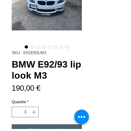
SKU : E92E93LM3
BMW E92/93 lip
look M3
Prix
190,00 €
Quantité
*
Ajouter au panier