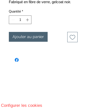
Fabriqué en fibre de verre, gelcoat noir.
Ce produit n'est pas prêt à être peint sans
Quantité
*
apprêt.
Matière:
-fibre de verre
Ajouter au panier
Delai de livraison
: 10 à 15 jours ouvrés
FRAIS DE PORT OFFERT
UNIQUEMENT POUR LA FRANCE
Configurer les cookies