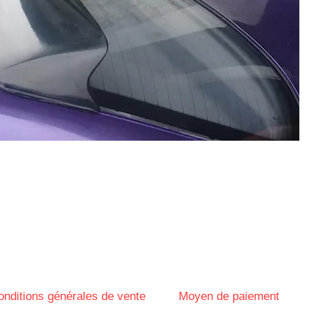
onditions générales de vente
Moyen de paiement